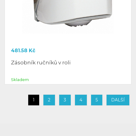
481.58
Kč
Zásobník ručníků v roli
Skladem
1
2
3
4
5
DALŠÍ