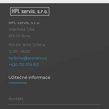
HPL servis, s.r.o.
Vídeňská 125a
619 00 Brno
PO-PÁ 8:00-12:00 a
12:30 - 16:00
hplbrno@seznam.cz
+420 721 374 921
Užitečné informace
Kontakt