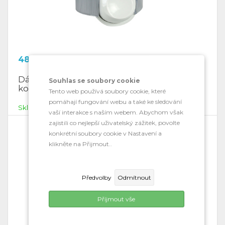
482.79
Kč
Dávkovač tekutého mýdla - 0,8 litrů,
Souhlas se soubory cookie
kouřový
Tento web používá soubory cookie, které
pomáhají fungování webu a také ke sledování
Skladem
vaší interakce s naším webem. Abychom však
zajistili co nejlepší uživatelský zážitek, povolte
konkrétní soubory cookie v Nastavení a
klikněte na Přijmout..
Předvolby
Odmítnout
Příjmout vše