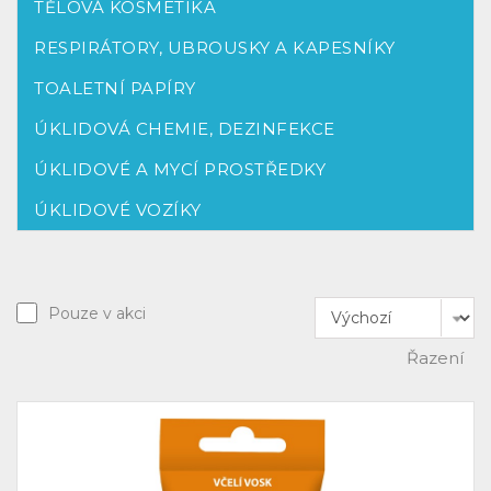
TĚLOVÁ KOSMETIKA
RESPIRÁTORY, UBROUSKY A KAPESNÍKY
TOALETNÍ PAPÍRY
ÚKLIDOVÁ CHEMIE, DEZINFEKCE
ÚKLIDOVÉ A MYCÍ PROSTŘEDKY
ÚKLIDOVÉ VOZÍKY
Pouze v akci
Řazení