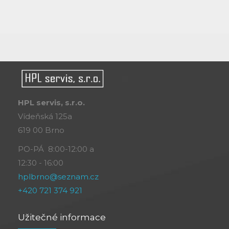
HPL servis, s.r.o.
Vídeňská 125a
619 00 Brno
PO-PÁ 8:00-12:00 a
12:30 - 16:00
hplbrno@seznam.cz
+420 721 374 921
Užitečné informace