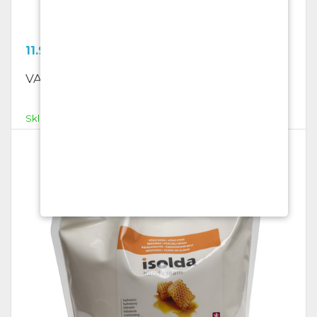
11.98
Kč
VAKAVO Meduňka
Skladem