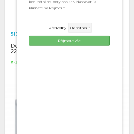
konkrétní soubory cookie v Nastavení a
klikněte na Přijmout..
Předvolby
Odmítnout
513.04
Kč
Příjmout vše
Dopisní obálky bez okna, samolepící, 110 x
220 mm, 1000 ks/kt
Skladem