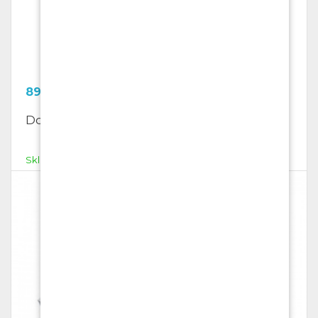
899.03
Kč
Dopisní obálky B 4, samolepící
Skladem