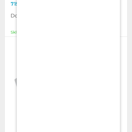
715.11
Kč
Dopisní obálky C 5, samolepící, bílé
Skladem