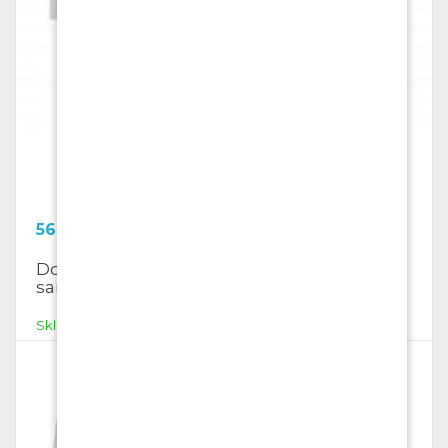
566.28
Kč
Dopisní obálky DL s oknem, bílé,
samolepící
Skladem