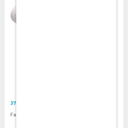
37.15
Kč
Faxový papír, šířka 210mm, délka 30 metrů