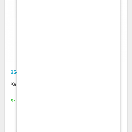
254.1
Kč
Xerografický papír SKY BASIC
Skladem