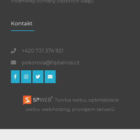
Podmínky ochrany osobních údajů
Kontakt
+420 721 374 921
pokorova@hplservis.cz
Tvorba webu, optimalizace
webu
webhosting, pronájem serverů