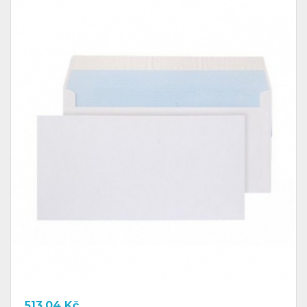
513.04
Kč