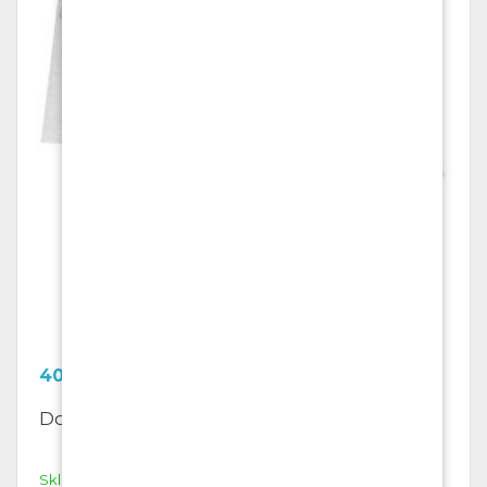
402.93
Kč
Dopisní obálky C 6, bílé, samolepící
Skladem